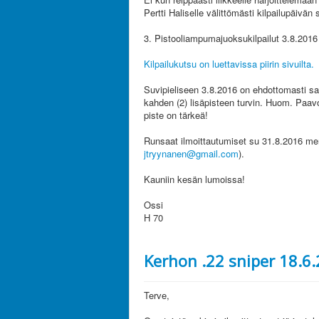
Pertti Haliselle välittömästi kilpailupäivän s
3. Pistooliampumajuoksukilpailut 3.8.2016
Kilpailukutsu on luettavissa piirin sivuilta.
Suvipieliseen 3.8.2016 on ehdottomasti sa
kahden (2) lisäpisteen turvin. Huom. Paavon
piste on tärkeä!
Runsaat ilmoittautumiset su 31.8.2016 me
jtryynanen@gmail.com
).
Kauniin kesän lumoissa!
Ossi
H 70
Kerhon .22 sniper 18.6.
Terve,