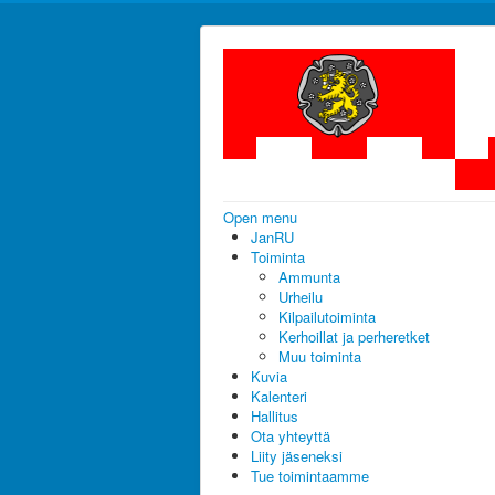
Open menu
JanRU
Toiminta
Ammunta
Urheilu
Kilpailutoiminta
Kerhoillat ja perheretket
Muu toiminta
Kuvia
Kalenteri
Hallitus
Ota yhteyttä
Liity jäseneksi
Tue toimintaamme