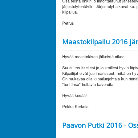
Osa teistä onkin jo ilmoittautunut järjestel
järjestelytehtäviin. Järjestelyt alkavat ko
kilpailua.
Petrus
Maastokilpailu 2016 jär
Hyvää maastokisan jälkeistä aikaa!
Suurkiitos itsellesi ja joukoillesi hyvin läpi
Kilpailijat eivät juuri narisseet, mikä on 
On mukavaa olla kilpailunjohtaja kun rinnal
"tonttinsa" hoitavia kavereita!
Hyvää kesää!
Pekka Kerkola
Paavon Putki 2016 - Os