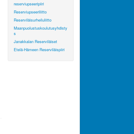
reserviupseeripiiri
Reserviupseeriliitto
Reserviläisurheiluliitto
Maanpuolustuskoulutusyhdisty
s
Janakkalan Reserviläiset
Etelä-Hämeen Reserviläispiiri