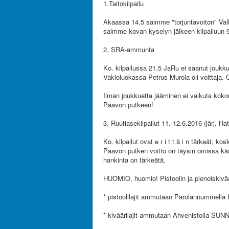
1.Taitokilpailu
Akaassa 14.5 saimme "torjuntavoiton" Va
saimme kovan kyselyn jälkeen kilpailuun 9 e
2. SRA-ammunta
Ko. kilpailussa 21.5 JaRu ei saanut joukku
Vakioluokassa Petrus Murola oli voittaja. O
Ilman joukkuetta jääminen ei vaikuta kok
Paavon putkeen!
3. Ruutiasekilpailut 11.-12.6.2016 (järj. Hat
Ko. kilpailut ovat e r i t t ä i n tärkeät, 
Paavon putken voitto on täysin omissa kä
hankinta on tärkeätä.
HUOMIO, huomio! Pistoolin ja pienoiskivääri
* pistoolilajit ammutaan Parolannummell
* kiväärilajit ammutaan Ahvenistolla SU