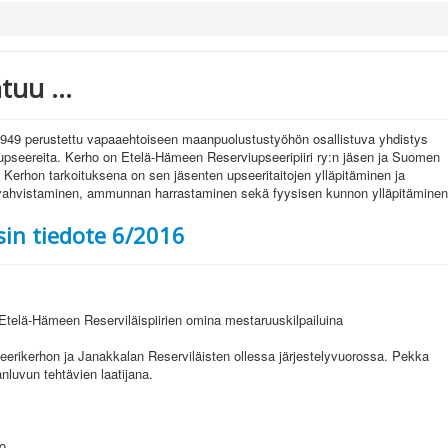
uu ...
949 perustettu vapaaehtoiseen maanpuolustustyöhön osallistuva yhdistys
iupseereita. Kerho on Etelä-Hämeen Reserviupseeripiiri ry:n jäsen ja Suomen
. Kerhon tarkoituksena on sen jäsenten upseeritaitojen ylläpitäminen ja
vahvistaminen, ammunnan harrastaminen sekä fyysisen kunnon ylläpitäminen
sin tiedote 6/2016
 Etelä-Hämeen Reserviläispiirien omina mestaruuskilpailuina
seerikerhon ja Janakkalan Reserviläisten ollessa järjestelyvuorossa. Pekka
anluvun tehtävien laatijana.
o