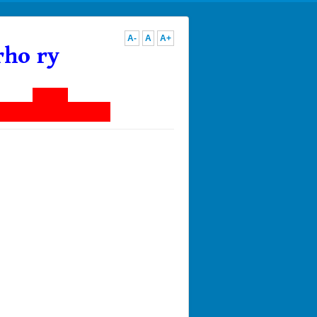
A-
A
A+