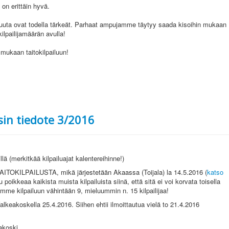
on erittäin hyvä.
kuuta ovat todella tärkeät. Parhaat ampujamme täytyy saada kisoihin mukaan
kilpailijamäärän avulla!
 mukaan taitokilpailuun!
sin tiedote 3/2016
llä (merkitkää kilpailuajat kalentereihinne!)
TAITOKILPAILUSTA, mikä järjestetään Akaassa (Toijala) la 14.5.2016 (
katso
u poikkeaa kaikista muista kilpailuista siinä, että sitä ei voi korvata toisella
aamme kilpailuun vähintään 9, mieluummin n. 15 kilpailijaa!
keakoskella 25.4.2016. Siihen ehtii ilmoittautua vielä to 21.4.2016
akoski