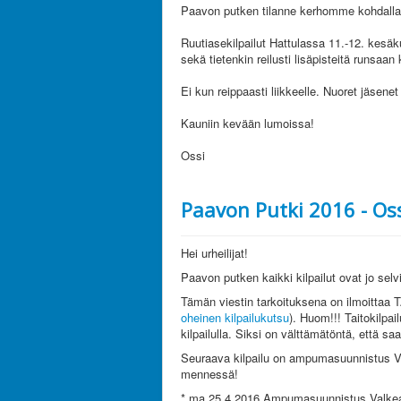
Paavon putken tilanne kerhomme kohdalla 
Ruutiasekilpailut Hattulassa 11.-12. kesä
sekä tietenkin reilusti lisäpisteitä runsaan 
Ei kun reippaasti liikkeelle. Nuoret jäsenet
Kauniin kevään lumoissa!
Ossi
Paavon Putki 2016 - Os
Hei urheilijat!
Paavon putken kaikki kilpailut ovat jo selvi
Tämän viestin tarkoituksena on ilmoittaa 
oheinen kilpailukutsu
). Huom!!! Taitokilpail
kilpailulla. Siksi on välttämätöntä, että s
Seuraava kilpailu on ampumasuunnistus Val
mennessä!
* ma 25.4.2016 Ampumasuunnistus Valke