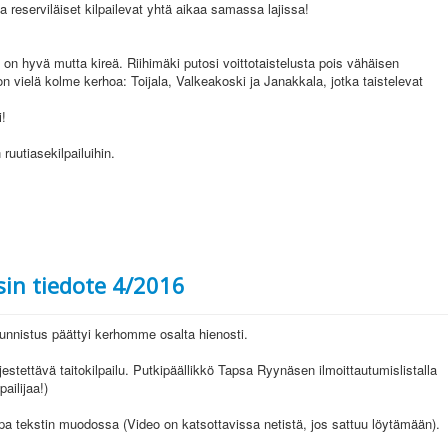
 ja reserviläiset kilpailevat yhtä aikaa samassa lajissa!
n hyvä mutta kireä. Riihimäki putosi voittotaistelusta pois vähäisen
 on vielä kolme kerhoa: Toijala, Valkeakoski ja Janakkala, jotka taistelevat
i!
 ruutiasekilpailuihin.
sin tiedote 4/2016
unnistus päättyi kerhomme osalta hienosti.
estettävä taitokilpailu. Putkipäällikkö Tapsa Ryynäsen ilmoittautumislistalla
ailijaa!)
apa tekstin muodossa (Video on katsottavissa netistä, jos sattuu löytämään).