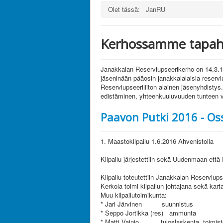
Olet tässä:
JanRU
Kerhossamme tapaht
Janakkalan Reserviupseerikerho on 14.3.1
jäseninään pääosin janakkalalaisia reserv
Reserviupseeriliiton alainen jäsenyhdistys
edistäminen, yhteenkuuluvuuden tunteen 
Paavon Putki 2016 - Os
1. Maastokilpailu 1.6.2016 Ahvenistolla
Kilpailu järjestettiin sekä Uudenmaan että
Kilpailu toteutettiin Janakkalan Reserviup
Kerkola toimi kilpailun johtajana sekä kart
Muu kilpailutoimikunta:
* Jari Järvinen suunnistus
* Seppo Jortikka (res) ammunta
* Matti Vainio tuloslaskenta, toimist