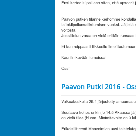
Ensi kertaa kilpaillaan siten, että upseerit
Paavon putken tilanne kerhomme kohdalla o
taitokilpailuosallistumisen vuoksi. Jäljellä
voitosta.
Jossittelun varaa on vielä erittäin runsaast
Ei kun reippaasti liikkeelle ilmoittautumaan
Kauniin kevään lumoissa!
Ossi
Paavon Putki 2016 - Os
Valkeakoskella 25.4 järjestetty ampumasu
Seuraava koitos onkin jo 14.5 Akaassa järj
on vielä tilaa (Huom. Minimitavoite on 9 kilp
Erikoisliitteenä Maavoimien uusi taistelut