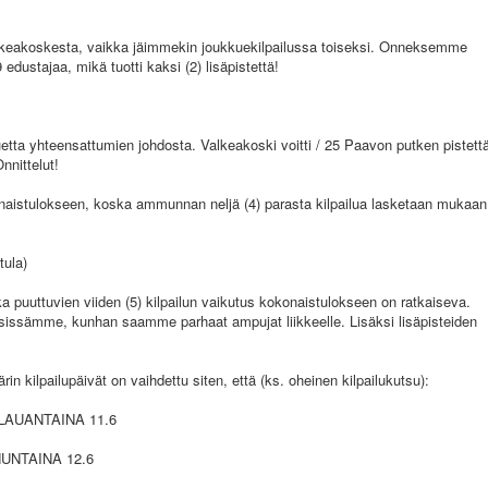
lkeakoskesta, vaikka jäimmekin joukkuekilpailussa toiseksi. Onneksemme
dustajaa, mikä tuotti kaksi (2) lisäpistettä!
etta yhteensattumien johdosta. Valkeakoski voitti / 25 Paavon putken pistett
nnittelut!
onaistulokseen, koska ammunnan neljä (4) parasta kilpailua lasketaan mukaan
tula)
koska puuttuvien viiden (5) kilpailun vaikutus kokonaistulokseen on ratkaiseva.
sissämme, kunhan saamme parhaat ampujat liikkeelle. Lisäksi lisäpisteiden
n kilpailupäivät on vaihdettu siten, että (ks. oheinen kilpailukutsu):
a LAUANTAINA 11.6
NNUNTAINA 12.6