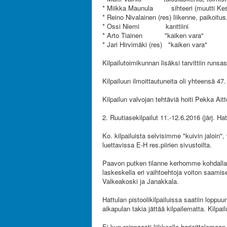
* Miikka Maunula sihteeri (muutti Ke
* Reino Nivalainen (res) liikenne, paikoitus
* Ossi Niemi kanttiini
* Arto Tiainen "kaiken vara"
* Jari Hirvimäki (res) "kaiken vara"
Kilpailutoimikunnan lisäksi tarvittiin runsa
Kilpailuun ilmoittautuneita oli yhteensä 4
Kilpailun valvojan tehtäviä hoiti Pekka Aitt
2. Ruutiasekilpailut 11.-12.6.2016 (järj. Hat
Ko. kilpailuista selvisimme "kuivin jaloin
luettavissa E-H res.piirien sivustoilta.
Paavon putken tilanne kerhomme kohdalla o
laskeskella eri vaihtoehtoja voiton saami
Valkeakoski ja Janakkala.
Hattulan pistoolikilpailuissa saatiin loppuu
aikapulan takia jättää kilpailematta. Kilpa
Ei kun reippaasti liikkeelle harjoittelem