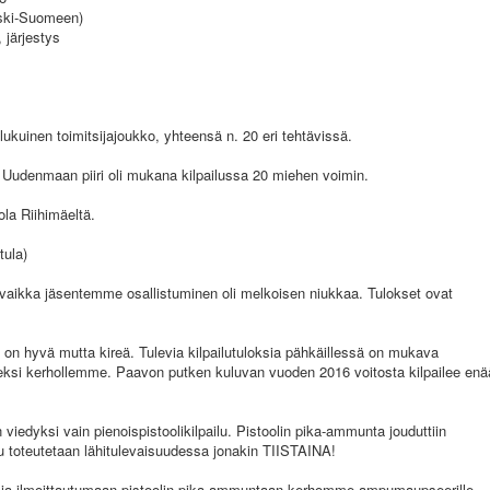
ski-Suomeen)
, järjestys
slukuinen toimitsijajoukko, yhteensä n. 20 eri tehtävissä.
7. Uudenmaan piiri oli mukana kilpailussa 20 miehen voimin.
ola Riihimäeltä.
tula)
", vaikka jäsentemme osallistuminen oli melkoisen niukkaa. Tulokset ovat
n hyvä mutta kireä. Tulevia kilpailutuloksia pähkäillessä on mukava
seksi kerhollemme. Paavon putken kuluvan vuoden 2016 voitosta kilpailee enä
n viedyksi vain pienoispistoolikilpailu. Pistoolin pika-ammunta jouduttiin
ilu toteutetaan lähitulevaisuudessa jonakin TIISTAINA!
aan ja ilmoittautumaan pistoolin pika-ammuntaan kerhomme ampumaupseerille