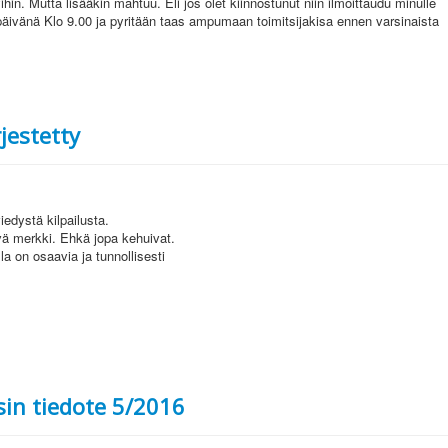
yihin. Mutta lisääkin mahtuu. Eli jos olet kiinnostunut niin ilmoittaudu minulle
. päivänä Klo 9.00 ja pyritään taas ampumaan toimitsijakisa ennen varsinaista
jestetty
viedystä kilpailusta.
hyvä merkki. Ehkä jopa kehuivat.
la on osaavia ja tunnollisesti
sin tiedote 5/2016