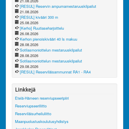
21.08.2026
[RESUL] Reservin ampumamestaruuskilpailut
21.08.2026
[RESUL] kivääri 300 m
25.08.2026
[Kerho] Ruutiaseharjoittelu
26.08.2026
Kerhon pienoiskivääri 40 ls makuu
28.08.2026
Sotilasmoniottelun mestaruuskilpailut
28.08.2026
Sotilasmoniottelun mestaruuskilpailut
29.08.2026
[RESUL] Reserviläisammunnat RA1 - RA4
Linkkejä
Etelä-Hämeen reserviupseeripiiri
Reserviupseeriliitto
Reserviläisurheiluliitto
Maanpuolustuskoulutusyhdistys