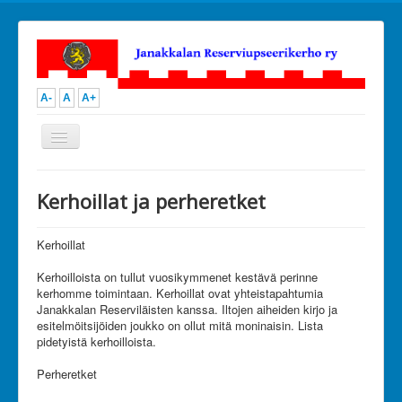
A-
A
A+
Vaihda
navigointi
Open menu
JanRU
Kerhoillat ja perheretket
Toiminta
Ammunta
Urheilu
Kerhoillat
Kilpailutoiminta
Kerhoillat ja perheretket
Kerhoilloista on tullut vuosikymmenet kestävä perinne
Muu toiminta
kerhomme toimintaan. Kerhoillat ovat yhteistapahtumia
Kuvia
Janakkalan Reserviläisten kanssa. Iltojen aiheiden kirjo ja
Kalenteri
esitelmöitsijöiden joukko on ollut mitä moninaisin. Lista
Hallitus
pidetyistä kerhoilloista.
Ota yhteyttä
Liity jäseneksi
Perheretket
Tue toimintaamme