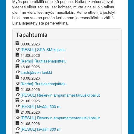
Myös perheretkillä on pitkä perinne. Retken kohteena ovat
Olet tässä:
JanRU
Toiminta
yleensä olleet sotilaalliset kohteet, mutta aina silloin tällöin
Kerhoillat ja perheretket
olemme vierailleet myös muuallakin. Perheretken järjestelyt
hoidetaan vuoron perään kerhomme ja reserviläisten välillä.
Lista järjestetyistä perheretkistä.
Tapahtumia
08.08.2026
[RESUL] SRA SM-kilpailu
11.08.2026
[Kerho] Ruutiaseharjoittelu
16.08.2026
Lastujärven lenkki
18.08.2026
[Kerho] Ruutiaseharjoittelu
21.08.2026
[RESUL] Reservin ampumamestaruuskilpailut
21.08.2026
[RESUL] kivääri 300 m
21.08.2026
[RESUL] Reservin ampumamestaruuskilpailut
21.08.2026
[RESUL] kivääri 300 m