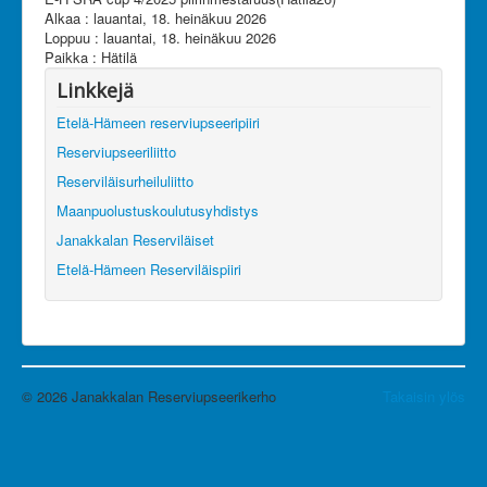
Olet tässä:
JanRU
Kalenteri
Alkaa : lauantai, 18. heinäkuu 2026
E-H SRA cup 4/2025 piirinmestaruus(Hätilä26)
Loppuu : lauantai, 18. heinäkuu 2026
Paikka :
Hätilä
Linkkejä
Etelä-Hämeen reserviupseeripiiri
Reserviupseeriliitto
Reserviläisurheiluliitto
Maanpuolustuskoulutusyhdistys
Janakkalan Reserviläiset
Etelä-Hämeen Reserviläispiiri
© 2026 Janakkalan Reserviupseerikerho
Takaisin ylös